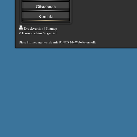
Gästebuch
Kontakt
Druckversion
|
Sitemap
© Hans-Joachim Siegmeier
Diese Homepage wurde mit
IONOS MyWebsite
erstellt.