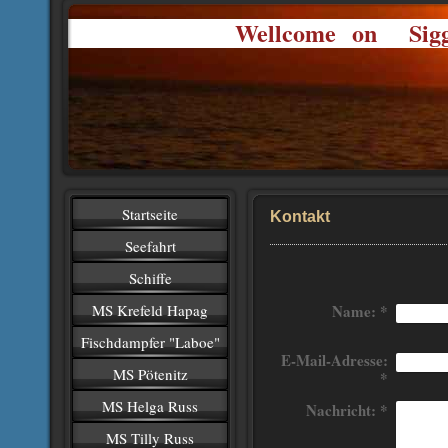
Wellcome on Siggi
Startseite
Kontakt
Seefahrt
Schiffe
MS Krefeld Hapag
Name:
*
Fischdampfer "Laboe"
E-Mail-Adresse:
MS Pötenitz
*
MS Helga Russ
Nachricht:
*
MS Tilly Russ